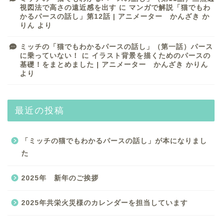
視図法で高さの遠近感を出す
に
マンガで解説「猫でもわ
かるパースの話し」第12話 | アニメーター かんざき か
アニメーション制作
りん
より
ミッチの「猫でもわかるパースの話し」（第一話）パース
水彩風景画
に乗っていない！
に
イラスト背景を描くためのパースの
基礎！をまとめました | アニメーター かんざき かりん
より
水彩イラスト
教科書・教材イラスト
最近の投稿
説明・解説イラスト
「ミッチの猫でもわかるパースの話し」が本になりまし
た
似顔絵イラスト制作
2025年 新年のご挨拶
イラストチラシ・マップ・
グラレコ制作
2025年共栄火災様のカレンダーを担当しています