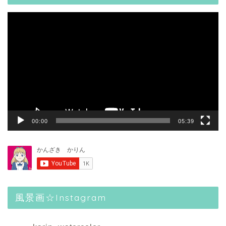
動
画
プ
レ
ー
ヤ
ー
00:00
05:39
風景画☆Instagram