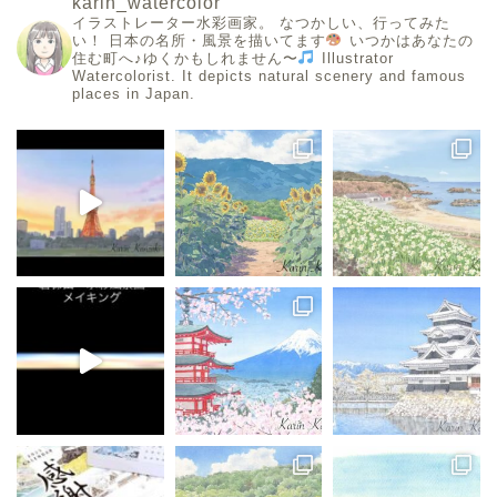
karin_watercolor
イラストレーター水彩画家。
なつかしい、行ってみた
い！
日本の名所・風景を描いてます
いつかはあなたの
住む町へ♪ゆくかもしれません〜
Illustrator
Watercolorist.
It depicts natural scenery and famous
places in Japan.